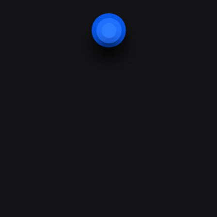
Urna auctor, turpis eu, curabitur
maecenas vitae?
Vel cursus sagittis sem nullam odio
pede?
Complete Confidentiality
Itaque earum rerum hic tenetur a sapiente
delectus, ut aut reiciendis voluptatibus maiores