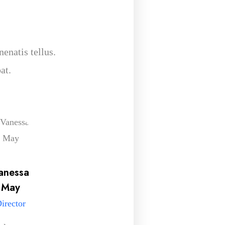
nenatis tellus.
at.
anessa
Smith
May
Lender
irector
Programmer