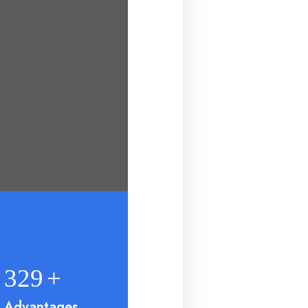
374
+
Advantages