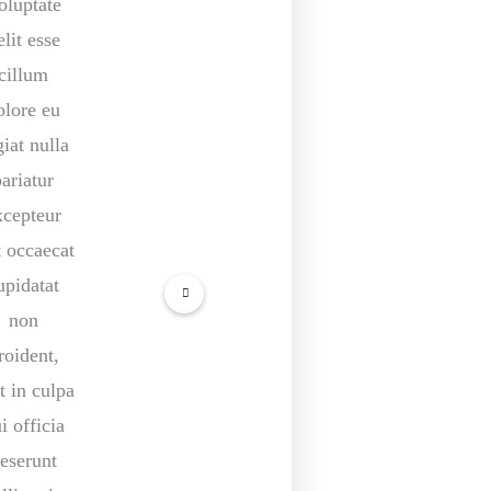
oluptate
Duis aute
elit esse
irure dolor
cillum
in
olore eu
reprehenderit
giat nulla
in voluptate
pariatur
velit esse
xcepteur
cillum
t occaecat
dolore eu
upidatat
fugiat nulla
non
pariatur.
roident,
Excepteur
t in culpa
sint occaecat
i officia
cupidatat
eserunt
non