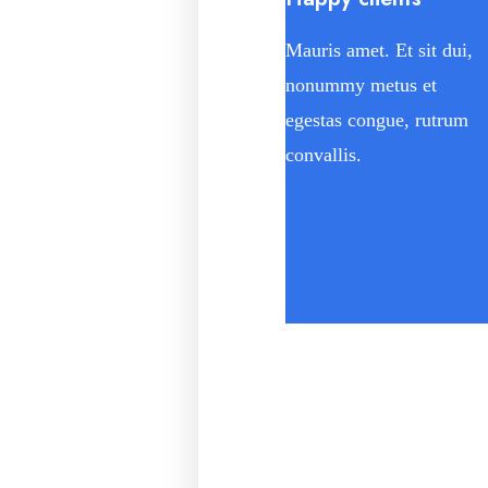
Mauris amet. Et sit dui,
nonummy metus et
egestas congue, rutrum
convallis.