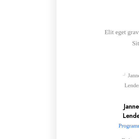
Elit eget grav
Si
Janne
Lende
Program