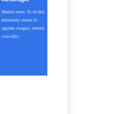
Mauris amet. Et sit dui,
nonummy metus et
egestas congue, rutrum
convallis.