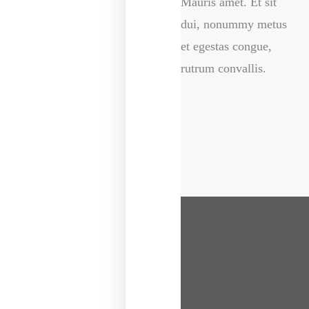
Mauris amet. Et sit
Mauris amet. Et sit
dui, nonummy metus
dui, nonummy metus
et egestas congue,
et egestas congue,
rutrum convallis.
rutrum convallis.