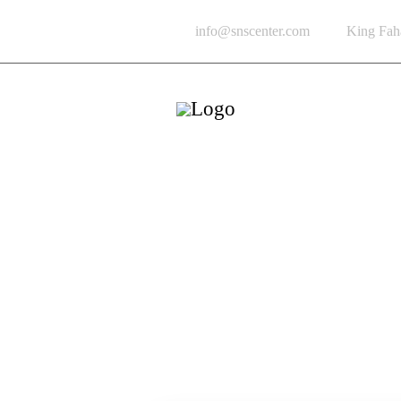
info@snscenter.com
King Faha