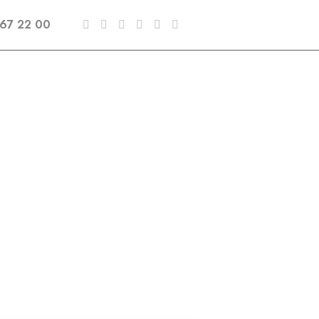
67 22 00
og
Contacts