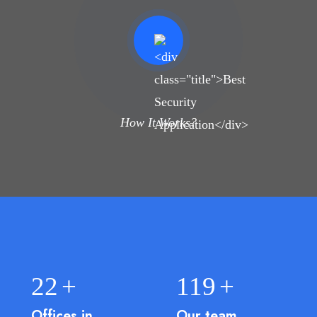
How It Works?
25
+
136
+
Offices in
Our team