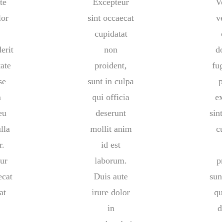
te
Excepteur
V
lor
sint occaecat
v
cupidatat
erit
non
d
tate
proident,
fu
se
sunt in culpa
m
qui officia
e
eu
deserunt
sin
lla
mollit anim
c
r.
id est
ur
laborum.
p
ecat
Duis aute
sun
at
irure dolor
qu
in
d