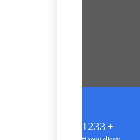
1404
+
Happy clients