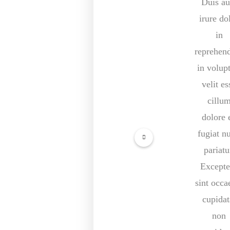
Duis au
irure do
in
reprehend
in volup
velit es
cillu
dolore 
fugiat nu
pariatu
Excepte
sint occa
cupidat
non