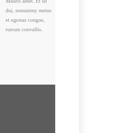
Mauris amet. Et sit
Mauris amet. Et sit
dui, nonummy metus
dui, nonummy metus
et egestas congue,
et egestas congue,
rutrum convallis.
rutrum convallis.