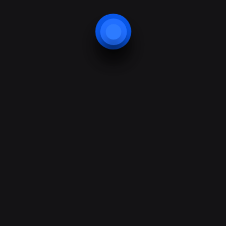
Urna auctor, turpis eu, curabitur
maecenas vitae?
Vel cursus sagittis sem nullam odio
pede?
Complete Confidentiality
Itaque earum rerum hic tenetur a sapiente
delectus, ut aut reiciendis voluptatibus maiores