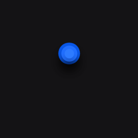
nesciunt. Neque porro quisquam est, qui dolorem
ipsum quia dolor sit amet, consectetur, adipisci velit,
sed quia non numquam eius modi tempora incidunt ut
labore et dolore magnam aliquam quaerat voluptatem.
Ut enim ad minima veniam, quis nostrum
exercitationem ullam corporis suscipit laboriosam, nisi
ut aliquid ex ea commodi consequatur.
Lorem ipsum dolor sit amet, consectetur adipiscing elit,
sed do eiusmod tempor incididunt ut labore et dolore
magna aliqua. Ut enim ad minim veniam, quis nostrud
exercitation ullamco laboris nisi ut aliquip ex ea
commodo consequat. Duis aute irure dolor in
reprehenderit in voluptate velit esse cillum dolore eu
fugiat nulla pariatur. Excepteur sint occaecat cupidatat
non proident, sunt in culpa qui officia deserunt mollit
anim id est laborum.